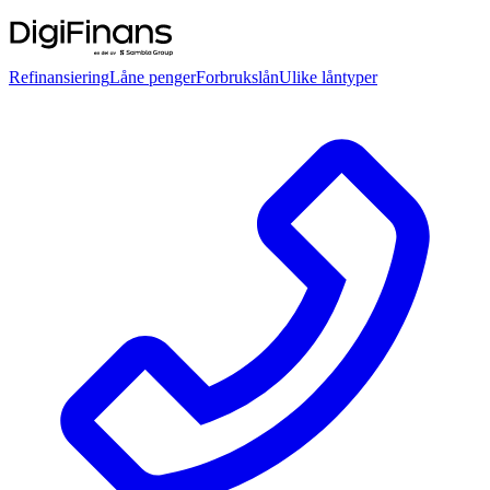
Refinansiering
Låne penger
Forbrukslån
Ulike låntyper