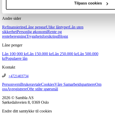
Tilpass cookies
Andre sider
Refinansiering
Låne pengar
Ulike låntyper
Lån uten
sikkerhet
Personlig økonomi
Rente og
renteberegning
Trygghetsforsikring
Blogg
Låne penger
Lån 100 000 kr
Lån 150.000 kr
Lån 250.000 kr
Lån 500.000
kr
Populaere lån
Kontakt
+4721403734
Personvern
Brukeravtale
Cookies
Våre Samarbeidspartnere
Om
oss
Avregistrere
Ofte stilte spørsmål
2026 © Sambla AS
Sørkedalsveien 8, 0369 Oslo
Endre ditt samtykke til cookies