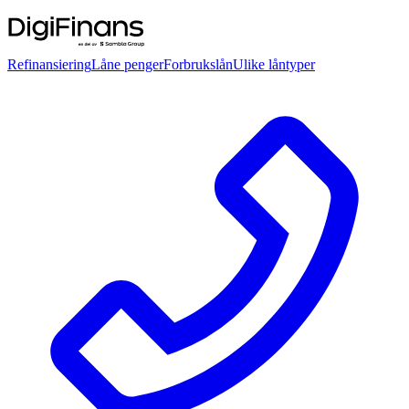
Refinansiering
Låne penger
Forbrukslån
Ulike låntyper