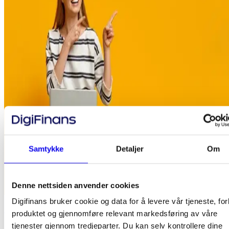
Samtykke
Detaljer
Om
Denne nettsiden anvender cookies
Digifinans bruker cookie og data for å levere vår tjeneste, fo
Disse 5 tingene bør du huske på når du søker lån
produktet og gjennomføre relevant markedsføring av våre
tjenester gjennom tredjeparter. Du kan selv kontrollere dine
I dag kan du søke lån på nett via låneagenter som lar bankene