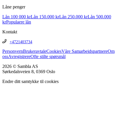
Låne penger
Lån 100 000 kr
Lån 150.000 kr
Lån 250.000 kr
Lån 500.000
kr
Populaere lån
Kontakt
+4721403734
Personvern
Brukeravtale
Cookies
Våre Samarbeidspartnere
Om
oss
Avregistrere
Ofte stilte spørsmål
2026 © Sambla AS
Sørkedalsveien 8, 0369 Oslo
Endre ditt samtykke til cookies