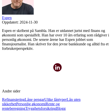
Espen
Oppdatert:
2024-11-30
Espen er skribent på Sambla. Han er utdannet jurist med finans og
økonomi som spesialfelt. Han har over 10 års erfaring som rådgiver i
personlig økonomi. De senere årene har Espen jobbet som
finansjournalist. Han skriver for den jevne bankkunde og alltid fra et
forbrukerperspektiv.
Andre sider
Refinansiering
Låne pengar
Ulike låntyper
Lån uten
sikkerhet
Personlig økonomi
Rente og
renteberegning
Trygghetsforsikring
Blogg