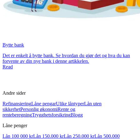
Bytte bank
Det er enkelt å bytte bank. Se hvordan du gjør det og hva du kan
forvente av din nye bank i denne artikkelen.
Read
Andre sider
Refinansiering
Låne pengar
Ulike låntyper
Lån uten
sikkerhet
Personlig økonomi
Rente og
renteberegning
Trygghetsforsikring
Blogg
Låne penger
Lån 100 000 kr
Lån 150.000 kr
Lån 250.000 kr
Lån 500.000