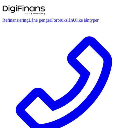
Refinansiering
Låne penger
Forbrukslån
Ulike låntyper