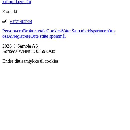
kr
Populaere lån
Kontakt
+4721403734
Personvern
Brukeravtale
Cookies
Våre Samarbeidspartnere
Om
oss
Avregistrere
Ofte stilte spørsmål
2026 © Sambla AS
Sørkedalsveien 8, 0369 Oslo
Endre ditt samtykke til cookies