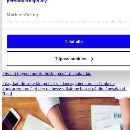
personvernspolicy
.
Markedsføring
Digifinans bruker markedsføringscookies for personlig tilpa
og målrettede annonser til deg på andre nettsteder, samt for 
optimalisere markedsføringen vår på disse plattformene. Vi d
Tillat alle
data med Google Ads, Microsoft Advertising, Meta og Snapc
Tilpass cookies
Disse 5 tingene bør du huske på når du søker lån
I dag kan du søke lån på nett via låneagenter som lar bankene
konkurrere om å gi deg de beste vilkårene basert på din lånesøknad.
Read