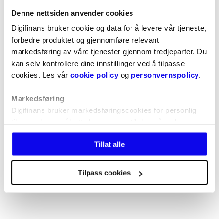
Denne nettsiden anvender cookies
Digifinans bruker cookie og data for å levere vår tjeneste,
forbedre produktet og gjennomføre relevant
markedsføring av våre tjenester gjennom tredjeparter. Du
kan selv kontrollere dine innstillinger ved å tilpasse
cookies. Les vår
cookie policy
og
personvernspolicy
.
Markedsføring
Digifinans bruker markedsføringscookies for personlig
tilpassede og målrettede annonser til deg på andre
nettsteder, samt for å optimalisere markedsføringen vår
Tillat alle
på disse plattformene. Vi deler data med Google Ads,
Microsoft Advertising, Meta og Snapchat.
Er det mulig å få et forbrukslån uten sikkerhet med en lav rente?
Tilpass cookies