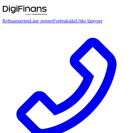
Refinansiering
Låne penger
Forbrukslån
Ulike låntyper