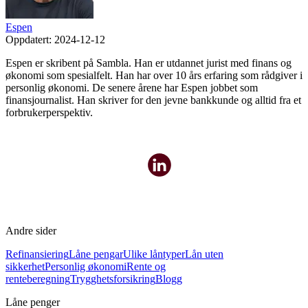
Espen
Oppdatert:
2024-12-12
Espen er skribent på Sambla. Han er utdannet jurist med finans og
økonomi som spesialfelt. Han har over 10 års erfaring som rådgiver i
personlig økonomi. De senere årene har Espen jobbet som
finansjournalist. Han skriver for den jevne bankkunde og alltid fra et
forbrukerperspektiv.
Andre sider
Refinansiering
Låne pengar
Ulike låntyper
Lån uten
sikkerhet
Personlig økonomi
Rente og
renteberegning
Trygghetsforsikring
Blogg
Låne penger