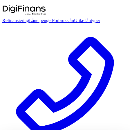
Refinansiering
Låne penger
Forbrukslån
Ulike låntyper