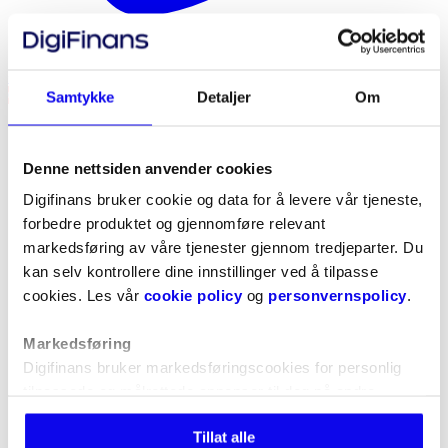
+47 21 40 37 34
Samtykke
Detaljer
Om
Denne nettsiden anvender cookies
Digifinans bruker cookie og data for å levere vår tjeneste,
forbedre produktet og gjennomføre relevant
markedsføring av våre tjenester gjennom tredjeparter. Du
kan selv kontrollere dine innstillinger ved å tilpasse
cookies. Les vår
cookie policy
og
personvernspolicy
.
Markedsføring
Digifinans bruker markedsføringscookies for personlig
tilpassede og målrettede annonser til deg på andre
nettsteder, samt for å optimalisere markedsføringen vår
Tillat alle
på disse plattformene. Vi deler data med Google Ads,