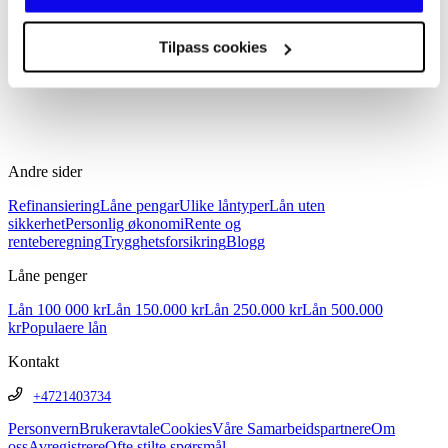
Microsoft Advertising, Meta og Snapchat.
Tilpass cookies
Andre sider
Refinansiering
Låne pengar
Ulike låntyper
Lån uten
sikkerhet
Personlig økonomi
Rente og
renteberegning
Trygghetsforsikring
Blogg
Låne penger
Lån 100 000 kr
Lån 150.000 kr
Lån 250.000 kr
Lån 500.000
kr
Populaere lån
Kontakt
+4721403734
Personvern
Brukeravtale
Cookies
Våre Samarbeidspartnere
Om
oss
Avregistrere
Ofte stilte spørsmål