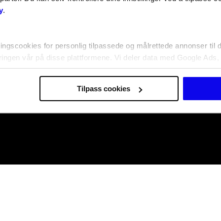
y
.
ingscookies for personlig tilpassede og målrettede annonser til 
ringen vår på disse plattformene. Vi deler data med Google Ads,
Tilpass cookies