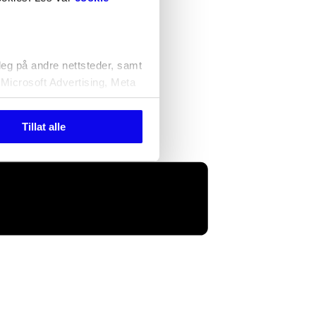
deg på andre nettsteder, samt
 Microsoft Advertising, Meta
Tillat alle