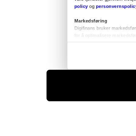
policy
og
personvernspolic
Markedsføring
Digifinans bruker markedsfør
for å optimalisere markedsfø
og Snapchat.