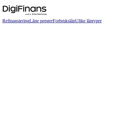
Refinansiering
Låne penger
Forbrukslån
Ulike låntyper