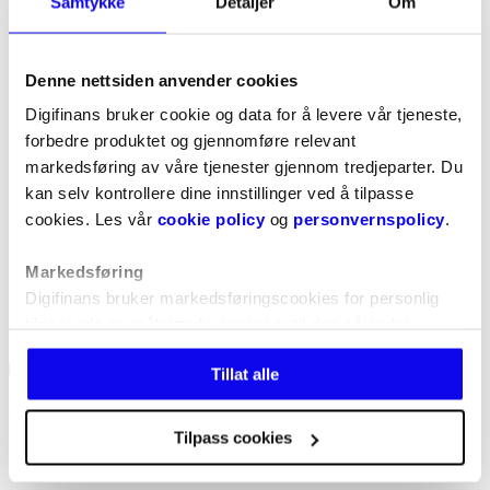
Samtykke
Detaljer
Om
Denne nettsiden anvender cookies
Digifinans bruker cookie og data for å levere vår tjeneste,
forbedre produktet og gjennomføre relevant
markedsføring av våre tjenester gjennom tredjeparter. Du
kan selv kontrollere dine innstillinger ved å tilpasse
cookies. Les vår
cookie policy
og
personvernspolicy
.
Markedsføring
Digifinans bruker markedsføringscookies for personlig
tilpassede og målrettede annonser til deg på andre
nettsteder, samt for å optimalisere markedsføringen vår
Tillat alle
på disse plattformene. Vi deler data med Google Ads,
Microsoft Advertising, Meta og Snapchat.
Hva er forskjellen på sms-lån og smålån?
Tilpass cookies