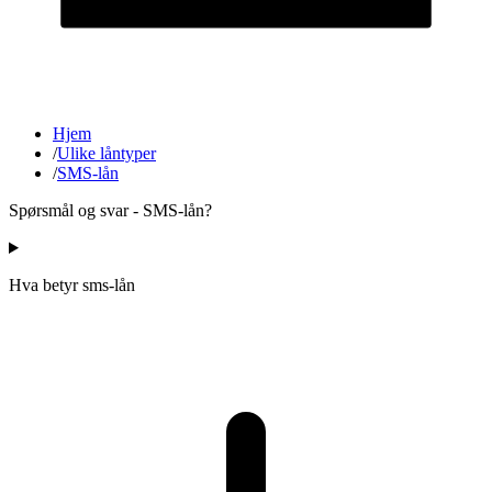
Hjem
/
Ulike låntyper
/
SMS-lån
Spørsmål og svar - SMS-lån?
Hva betyr sms-lån