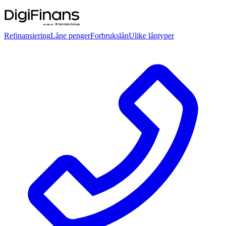
Refinansiering
Låne penger
Forbrukslån
Ulike låntyper