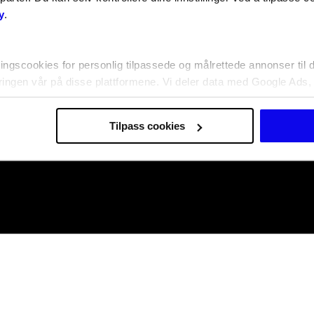
y
.
ingscookies for personlig tilpassede og målrettede annonser til 
ringen vår på disse plattformene. Vi deler data med Google Ads,
Tilpass cookies