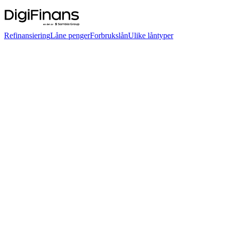
Refinansiering
Låne penger
Forbrukslån
Ulike låntyper