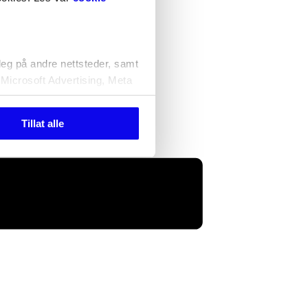
deg på andre nettsteder, samt
 Microsoft Advertising, Meta
Tillat alle