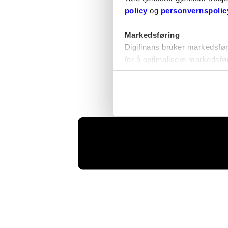
policy
og
personvernspolic
Markedsføring
Digifinans bruker markedsfør
for å optimalisere markedsfø
og Snapchat.